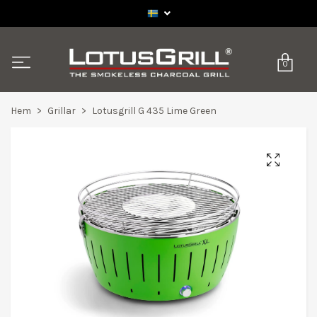
0
Hem
Grillar
Lotusgrill G 435 Lime Green