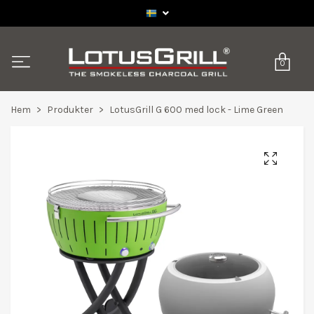
0
Hem
Produkter
LotusGrill G 600 med lock - Lime Green