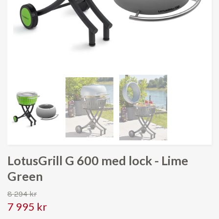
LotusGrill G 600 med lock - Lime
Green
8 294 kr
7 995 kr