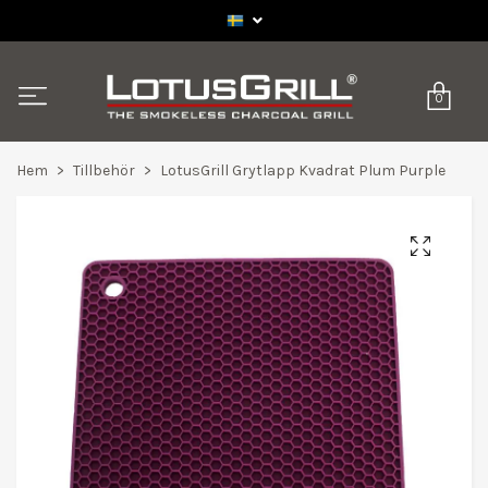
0
Hem
Tillbehör
LotusGrill Grytlapp Kvadrat Plum Purple